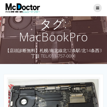
タグ:
MacBookPro
【店頭診断無料】札幌/南北線北12条駅/北14条西3
丁目 TEL/011-757-0001