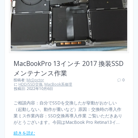
MacBookPro 13インチ 2017 換装SSD
メンテナンス作業
投稿者:
McDoctor
0
に
HDD/SSD交換
,
MacBook系修理
投稿日: 2022年10月6日
ご相談内容：自分でSSDを交換したが挙動がおかしい
（起動しない、動作が重いなど）原因：交換時の導入作
業ミス作業内容：SSD交換再導入作業 ご覧いただきあり
がとうございます。今回はMacBook Pro Retina13イ…
続きを読む