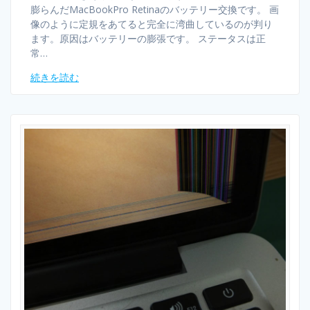
膨らんだMacBookPro Retinaのバッテリー交換です。 画
像のように定規をあてると完全に湾曲しているのが判り
ます。原因はバッテリーの膨張です。 ステータスは正
常…
続きを読む