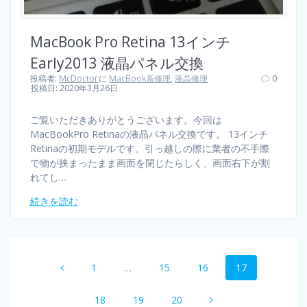
MacBook Pro Retina 13インチ
Early2013 液晶パネル交換
投稿者:
McDoctor
に
MacBook系修理
,
液晶修理
0
投稿日: 2020年3月26日
ご覧いただきありがとうございます。今回は
MacBookPro Retinaの液晶パネル交換です。 13インチ
Retinaの初期モデルです。引っ越しの際に業者の不手際
で物が挟まったまま画面を閉じたらしく、画面右下が割
れてし…
続きを読む
1
…
15
16
17
18
19
20