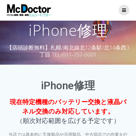
iPhone修理
【店頭診断無料】札幌/南北線北12条駅/北14条西3
丁目 TEL/011-757-0001
iPhone修理
現在特定機種のバッテリー交換と液晶パ
ネル交換のみ対応しています。
（順次対応範囲を広げる予定です）
当店では基本的に互換製品や汎用製品、中古部品での作業を行