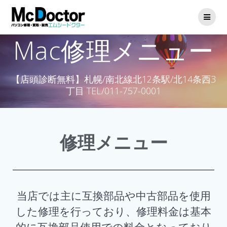
Mac修理メニュー
【店頭診断無料】札幌/南北線北12条駅/北14条西3
丁目 TEL/011-757-0001
修理メニュー
当店では主に互換部品や中古部品を使用
した修理を行っており、修理料金は基本
的に互換部品使用での料金となっており