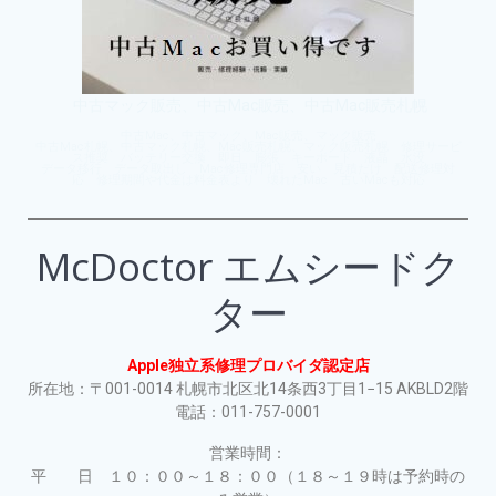
中古マック販売、中古Mac販売、中古Mac販売札幌
中古Mac、中古マック、Mac販売、マック販売
中古Mac札幌、中古マック札幌、Mac販売札幌、マック販売札幌 修理サービ
ス推奨 バッテリー交換 即日 膨張 キーボード 液晶 水没
データ移行 データ取出し Mac修理専門店 安い 見積だけ 配送修理対
応 修理期間や代金は料金表より 壊れたMac 古いMacも対応
McDoctor エムシードク
ター
Apple独立系修理プロバイダ認定店
所在地：〒001-0014 札幌市北区北14条西3丁目1−15 AKBLD2階
電話：011-757-0001
営業時間：
平 日 １０：００～１８：００（１８～１９時は予約時の