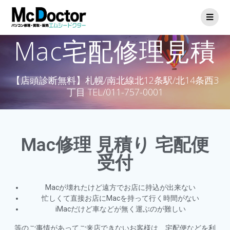
Mac宅配修理見積
【店頭診断無料】札幌/南北線北12条駅/北14条西3
丁目 TEL/011-757-0001
Mac修理 見積り 宅配便
受付
Macが壊れたけど遠方でお店に持込が出来ない
忙しくて直接お店にMacを持って行く時間がない
iMacだけど車などが無く運ぶのが難しい
等のご事情があってご来店できないお客様は、宅配便などを利