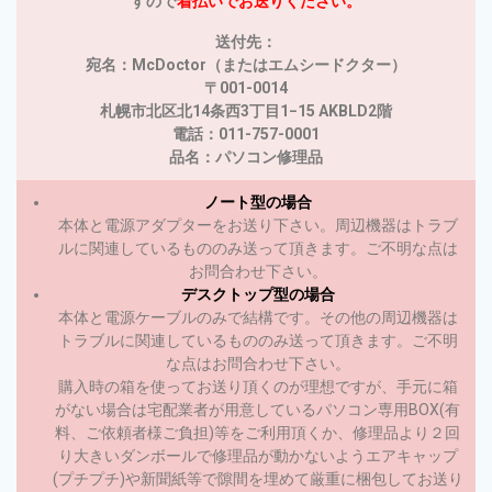
すので
着払いでお送りください。
送付先：
宛名：McDoctor（またはエムシードクター）
〒001-0014
札幌市北区北14条西3丁目1−15 AKBLD2階
電話：011-757-0001
品名：パソコン修理品
ノート型の場合
本体と電源アダプターをお送り下さい。周辺機器はトラブ
ルに関連しているもののみ送って頂きます。ご不明な点は
お問合わせ下さい。
デスクトップ型の場合
本体と電源ケーブルのみで結構です。その他の周辺機器は
トラブルに関連しているもののみ送って頂きます。ご不明
な点はお問合わせ下さい。
購入時の箱を使ってお送り頂くのが理想ですが、手元に箱
がない場合は宅配業者が用意しているパソコン専用BOX(有
料、ご依頼者様ご負担)等をご利用頂くか、修理品より２回
り大きいダンボールで修理品が動かないようエアキャップ
(プチプチ)や新聞紙等で隙間を埋めて厳重に梱包してお送り