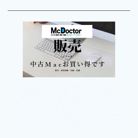
中古マック販売、中古Mac販売、中古Mac販売札幌
中古Mac、中古マック、Mac販売、マック販売
中古Mac札幌、中古マック札幌、Mac販売札幌、マック販売札幌
MacBookAir修理、Macbookair、11インチ、MacBookair故障
マック修理、Mac修理、札幌 Mac修理、Mac修理 札幌、マック修理 札幌、札
幌 マック修理
道内配送 郵送 宅配 対応エリア 札幌 函館 小樽 旭川 室蘭 釧路 帯
広 北見 夕張 岩見沢 網走 留萌 苫小牧 稚内
美唄 芦別 江別 赤平 紋別 士別 名寄 三笠 根室 千歳 滝川 砂
川 歌志内 深川
富良野 登別 恵庭 伊達 北広島 石狩 北斗 当別 松前 七飯 森 八
雲 長万部 江差
せたな ニセコ 倶知安 岩内 余市 南幌 長沼 栗山 東神楽 東川 美
瑛 美幌 斜里
遠軽 白老 日高 浦川 新ひだか 音更 芽室 幕別 釧路 別海 中標津