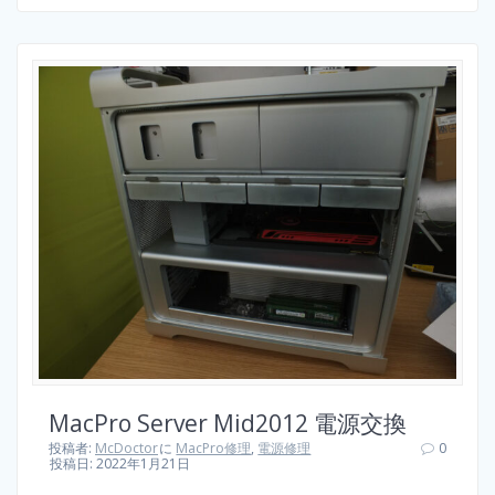
MacPro Server Mid2012 電源交換
投稿者:
McDoctor
に
MacPro修理
,
電源修理
0
投稿日: 2022年1月21日