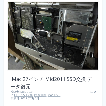
iMac 27インチ Mid2011 SSD交換 デ
ータ復元
投稿者:
McDoctor
0
に
HDD/SSD交換
,
iMac修理
,
Mac OS X
投稿日: 2022年7月6日