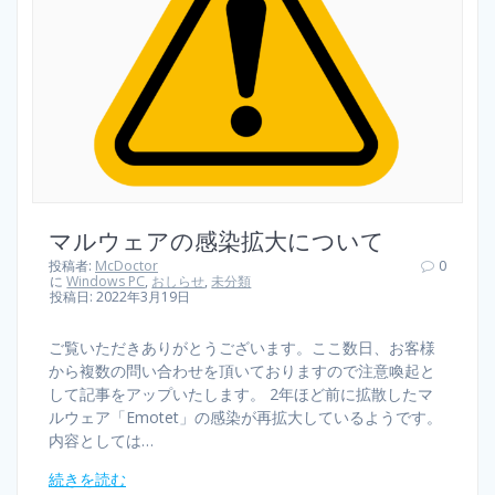
マルウェアの感染拡大について
投稿者:
McDoctor
0
に
Windows PC
,
おしらせ
,
未分類
投稿日: 2022年3月19日
ご覧いただきありがとうございます。ここ数日、お客様
から複数の問い合わせを頂いておりますので注意喚起と
して記事をアップいたします。 2年ほど前に拡散したマ
ルウェア「Emotet」の感染が再拡大しているようです。
内容としては…
続きを読む