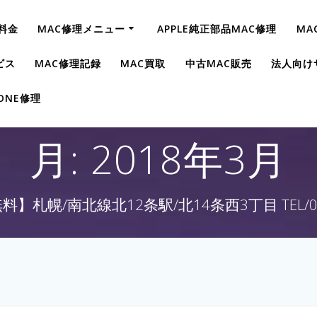
料金
MAC修理メニュー
APPLE純正部品MAC修理
MA
ビス
MAC修理記録
MAC買取
中古MAC販売
法人向け
HONE修理
月:
2018年3月
】札幌/南北線北12条駅/北14条西3丁目 TEL/011-