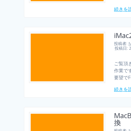
続きを
iMac
投稿者:
M
投稿日: 
ご覧頂き
作業です
要望でFu
続きを
Mac
換
投稿者:
M