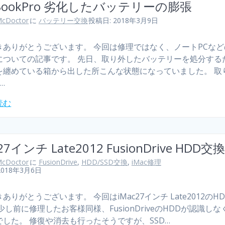
BookPro 劣化したバッテリーの膨張
cDoctor
に
バッテリー交換
投稿日: 2018年3月9日
きありがとうございます。 今回は修理ではなく、ノートPCな
についての記事です。 先日、取り外したバッテリーを処分する
を纏めている箱から出した所こんな状態になっていました。 取
…
読む
27インチ Late2012 FusionDrive HDD交換 
cDoctor
に
FusionDrive
,
HDD/SSD交換
,
iMac修理
2018年3月6日
ありがとうございます。 今回はiMac27インチ Late2012のH
少し前に修理したお客様同様、FusionDriveのHDDが認識し
でした。 修復や消去も行ったそうですが、SSD…