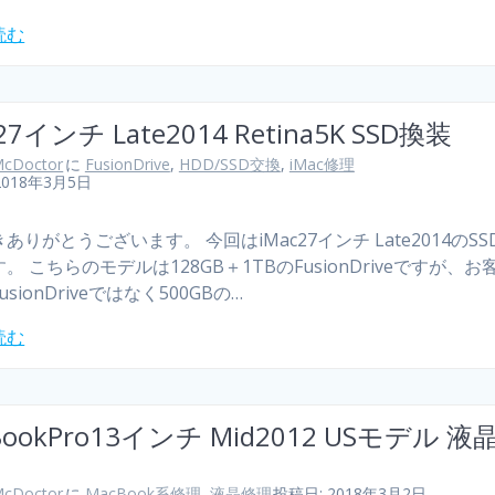
読む
27インチ Late2014 Retina5K SSD換装
cDoctor
に
FusionDrive
,
HDD/SSD交換
,
iMac修理
2018年3月5日
ありがとうございます。 今回はiMac27インチ Late2014のS
。 こちらのモデルは128GB＋1TBのFusionDriveですが、お
sionDriveではなく500GBの…
読む
BookPro13インチ Mid2012 USモデル 液
cDoctor
に
MacBook系修理
,
液晶修理
投稿日: 2018年3月2日