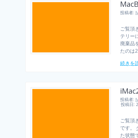
Mac
投稿者:
M
ご覧頂
テリー
廃棄品
たのは2
続きを
iMac
投稿者:
M
投稿日: 
ご覧頂き
です。 
た状態