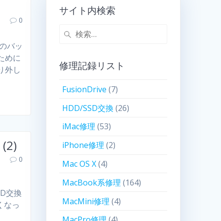
サイト内検索
0
どのバッ
ために
修理記録リスト
り外し
FusionDrive
(7)
HDD/SSD交換
(26)
iMac修理
(53)
(2)
iPhone修理
(2)
0
Mac OS X
(4)
MacBook系修理
(164)
DD交換
MacMini修理
(4)
なくなっ
MacPro修理
(4)