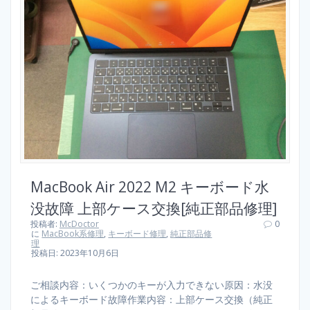
MacBook Air 2022 M2 キーボード水
没故障 上部ケース交換[純正部品修理]
投稿者:
McDoctor
0
に
MacBook系修理
,
キーボード修理
,
純正部品修
理
投稿日: 2023年10月6日
ご相談内容：いくつかのキーが入力できない原因：水没
によるキーボード故障作業内容：上部ケース交換（純正