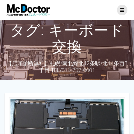
タグ:
キーボード
交換
【店頭診断無料】札幌/南北線北12条駅/北14条西3
丁目 TEL/011-757-0001