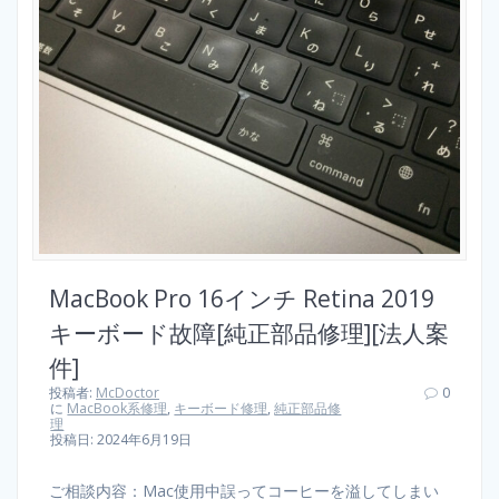
MacBook Pro 16インチ Retina 2019
キーボード故障[純正部品修理][法人案
件]
投稿者:
McDoctor
0
に
MacBook系修理
,
キーボード修理
,
純正部品修
理
投稿日: 2024年6月19日
ご相談内容：Mac使用中誤ってコーヒーを溢してしまい