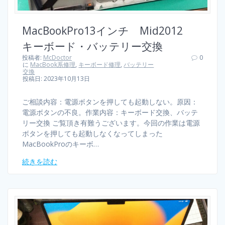
MacBookPro13インチ Mid2012
キーボード・バッテリー交換
投稿者:
McDoctor
0
に
MacBook系修理
,
キーボード修理
,
バッテリー
交換
投稿日: 2023年10月13日
ご相談内容：電源ボタンを押しても起動しない。原因：
電源ボタンの不良。作業内容：キーボード交換、バッテ
リー交換 ご覧頂き有難うございます。今回の作業は電源
ボタンを押しても起動しなくなってしまった
MacBookProのキーボ…
続きを読む