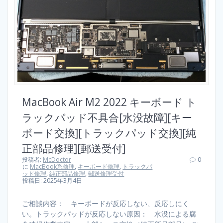
MacBook Air M2 2022 キーボード ト
ラックパッド不具合[水没故障][キー
ボード交換][トラックパッド交換][純
正部品修理][郵送受付]
投稿者:
McDoctor
0
に
MacBook系修理
,
キーボード修理
,
トラックパ
ッド修理
,
純正部品修理
,
郵送修理受付
投稿日: 2025年3月4日
ご相談内容： キーボードが反応しない、反応しにく
い。トラックパッドが反応しない原因： 水没による腐