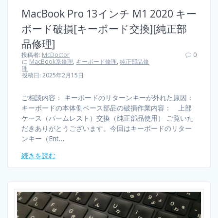
MacBook Pro 13インチ M1 2020 キー
ボード破損[キーボード交換][純正部
品修理]
投稿者:
McDoctor
0
に
MacBook系修理
,
キーボード修理
,
純正部品修
理
投稿日: 2025年2月15日
ご相談内容： キーボードのリターンキーが外れた原因：
キーボードの本体側ベース部品の破損作業内容： 上部
ケース（パームレスト）交換（純正部品使用） ご覧いた
だきありがとうございます。今回はキーボードのリター
ンキー（Ent…
続きを読む