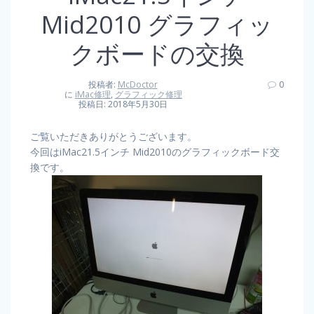
Mid2010 グラフィッ
クボードの交換
投稿者:
McDoctor
0
に
iMac修理
,
グラフィック修理
投稿日: 2018年5月30日
ご覧いただきありがとうございます。
今回はiMac21.5インチ Mid2010のグラフィックボード交
換です。