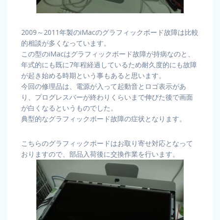
2009～2011年製のiMacのグラフィックボード故障は比較
的相談が多くなっています。
この型のiMacはグラフィックボード故障が持病なのと、
年式的にも既に7年程経過しているため耐久度的にも故障
が起き始める時期という事もあると思います。
今回の修理品は、電源が入って起動音とロゴ表示があ
り、プログレスバーが終わりくらいまで伸びた後で画面
が白くなるというものでした。
典型的なグラフィックボード故障の症状となります。
こちらのグラフィックボードはお取り寄せ対応となって
おりますので、部品入荷後に交換作業を行います。