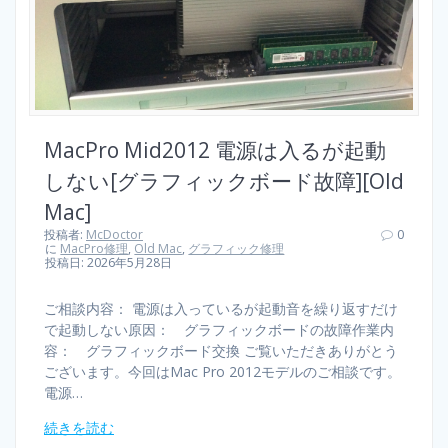
MacPro Mid2012 電源は入るが起動
しない[グラフィックボード故障][Old
Mac]
投稿者:
McDoctor
0
に
MacPro修理
,
Old Mac
,
グラフィック修理
投稿日: 2026年5月28日
ご相談内容： 電源は入っているが起動音を繰り返すだけ
で起動しない原因： グラフィックボードの故障作業内
容： グラフィックボード交換 ご覧いただきありがとう
ございます。今回はMac Pro 2012モデルのご相談です。
電源…
続きを読む