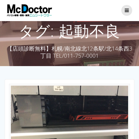
タグ:
起動不良
【店頭診断無料】札幌/南北線北12条駅/北14条西3
丁目 TEL/011-757-0001