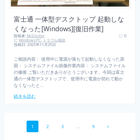
富士通 一体型デスクトップ 起動しな
くなった[Windows][復旧作業]
投稿者:
McDoctor
0
に
Windows PC
,
トラブル相談
投稿日: 2025年11月25日
ご相談内容： 使用中に電源が落ちて起動しなくなった原
因： システムファイル損傷作業内容： システムファイル
の修復 ご覧いただきありがとうございます。今回は富士
通の一体型デスクトップで、使用中に電源が切れて動か
なくなったと…
続きを読む
1
2
3
…
9