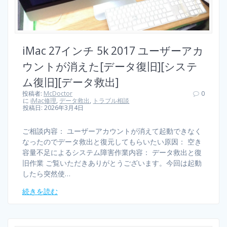
iMac 27インチ 5k 2017 ユーザーアカ
ウントが消えた[データ復旧][システ
ム復旧][データ救出]
投稿者:
McDoctor
0
に
iMac修理
,
データ救出
,
トラブル相談
投稿日: 2026年3月4日
ご相談内容： ユーザーアカウントが消えて起動できなく
なったのでデータ救出と復元してもらいたい原因： 空き
容量不足によるシステム障害作業内容： データ救出と復
旧作業 ご覧いただきありがとうございます。今回は起動
したら突然使…
続きを読む