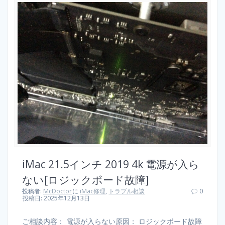
iMac 21.5インチ 2019 4k 電源が入ら
ない[ロジックボード故障]
投稿者:
McDoctor
に
iMac修理
,
トラブル相談
0
投稿日: 2025年12月13日
ご相談内容： 電源が入らない原因： ロジックボード故障