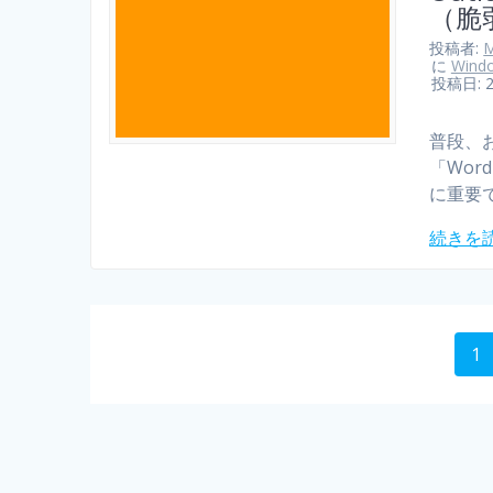
（脆
投稿者:
M
に
Wind
投稿日: 
普段、お
「Wo
に重要で
続きを
1