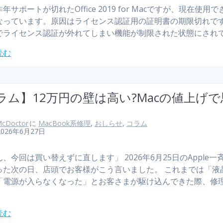
年サポートが切れたOffice 2019 for Macですが、現在使用
なっています。原因はライセンス認証用の証明書の期限切れで
でライセンス認証が外れてしまい機能が制限された状態にされ
読む
ラム】12万円の壁は高い?Macの値上げ
cDoctor
に
MacBook系修理
,
おしらせ
,
コラム
2026年6月27日
、今回は買い替えずに直します」 2026年6月25日のApple一
った次の日、店頭でお客様がこう言いました。 これまでは「液
「電源が入らなくなった」とお客さまが駆け込んできた際、修
読む