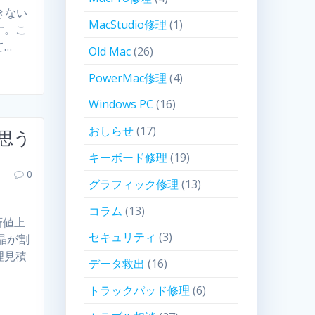
できない
MacStudio修理
(1)
す。こ
て…
Old Mac
(26)
PowerMac修理
(4)
Windows PC
(16)
おしらせ
(17)
で思う
キーボード修理
(19)
0
グラフィック修理
(13)
コラム
(13)
斉値上
セキュリティ
(3)
晶が割
理見積
データ救出
(16)
トラックパッド修理
(6)