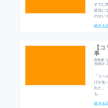
すでに昨
状況に
のせい
続きを
【コ
事
投稿者:
M
投稿日: 
「うーん
げがあ
れた」
も…
続きを