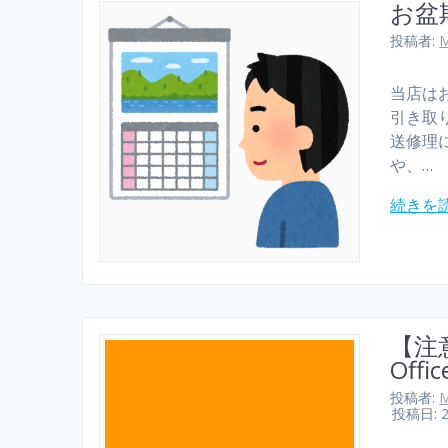
お盆
投稿者:
M
当店は
引き取
送修理
や、…
続きを
【注
Off
投稿者:
M
投稿日: 