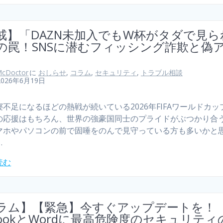
戒】「DAZN未加入でもW杯がタダで見ら
の罠！SNSに潜むフィッシング詐欺と偽
cDoctor
に
おしらせ
,
コラム
,
セキュリティ
,
トラブル相談
2026年6月19日
不足になるほどの熱戦が続いている2026年FIFAワールドカッ
の応援はもちろん、世界の強豪国同士のプライドがぶつかり合
マホやパソコンの前で固唾をのんで見守っている方も多いかと
…
読む
ラム】【緊急】今すぐアップデートを！
tlookとWordに最高危険度のセキュリティ