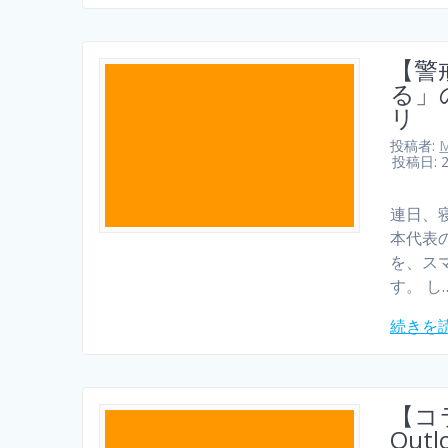
【警
る」
リ
投稿者:
M
投稿日: 
連日、寝
本代表
を、ス
す。 し
続きを
【コ
Ou