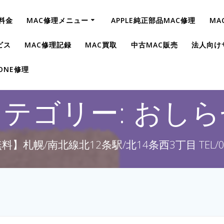
料金
MAC修理メニュー
APPLE純正部品MAC修理
MA
ビス
MAC修理記録
MAC買取
中古MAC販売
法人向け
HONE修理
カテゴリー:
おしら
】札幌/南北線北12条駅/北14条西3丁目 TEL/011-