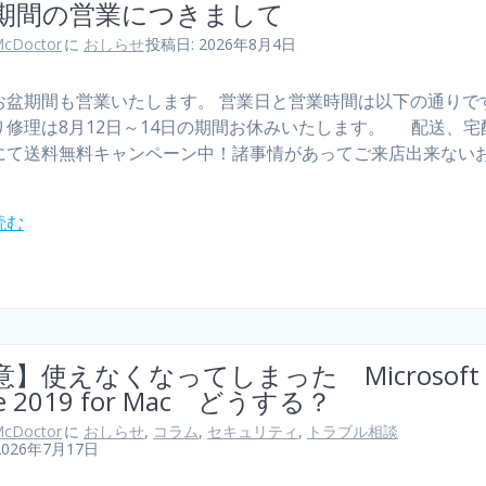
期間の営業につきまして
cDoctor
に
おしらせ
投稿日: 2026年8月4日
お盆期間も営業いたします。 営業日と営業時間は以下の通りで
り修理は8月12日～14日の期間お休みいたします。 配送、宅
にて送料無料キャンペーン中！諸事情があってご来店出来ない
読む
意】使えなくなってしまった Microsoft
ice 2019 for Mac どうする？
cDoctor
に
おしらせ
,
コラム
,
セキュリティ
,
トラブル相談
2026年7月17日