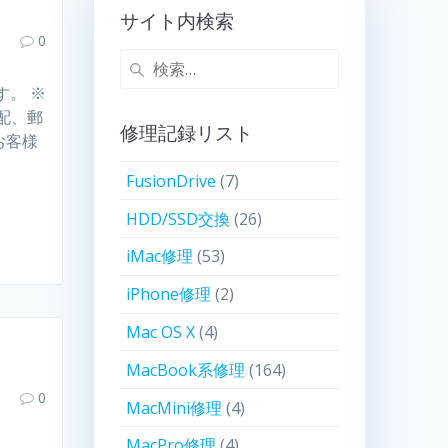
サイト内検索
0
す。 ※
配、郵
修理記録リスト
お客様
FusionDrive
(7)
HDD/SSD交換
(26)
iMac修理
(53)
iPhone修理
(2)
Mac OS X
(4)
MacBook系修理
(164)
0
MacMini修理
(4)
MacPro修理
(4)