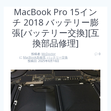
MacBook Pro 15イン
チ 2018 バッテリー膨
張[バッテリー交換][互
換部品修理]
投稿者:
McDoctor
0
に
MacBook系修理
,
バッテリー交換
投稿日: 2025年6月16日