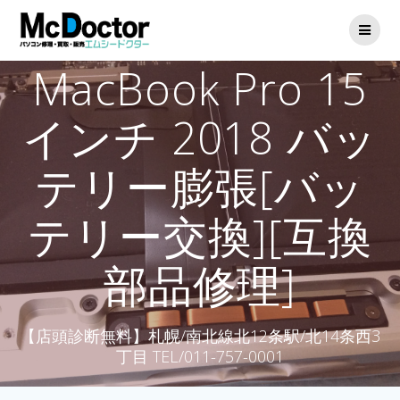
MacBook Pro 15
インチ 2018 バッ
テリー膨張[バッ
テリー交換][互換
部品修理]
【店頭診断無料】札幌/南北線北12条駅/北14条西3
丁目 TEL/011-757-0001