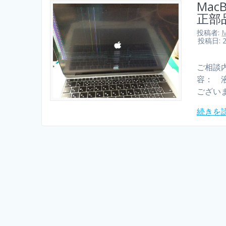
Mac
正部
投稿者:
M
投稿日: 
ご相談
容： 
ございま
続きを