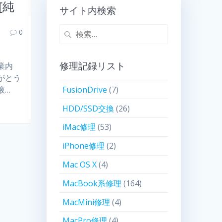
[純
サイト内検索
0
修理記録リスト
業内
がとう
FusionDrive
(7)
液…
HDD/SSD交換
(26)
iMac修理
(53)
iPhone修理
(2)
Mac OS X
(4)
MacBook系修理
(164)
MacMini修理
(4)
MacPro修理
(4)