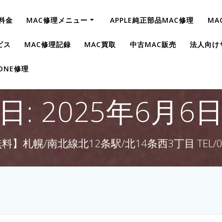
料金
MAC修理メニュー
APPLE純正部品MAC修理
MA
ビス
MAC修理記録
MAC買取
中古MAC販売
法人向け
HONE修理
日:
2025年6月6
】札幌/南北線北12条駅/北14条西3丁目 TEL/011-