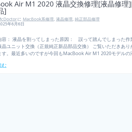
Book Air M1 2020 液晶交換修理[液晶修理]
品]
cDoctor
に
MacBook系修理
,
液晶修理
,
純正部品修理
2025年6月6日
内容： 液晶を割ってしまった原因： 誤って踏んでしまった作
液晶ユニット交換（正規純正新品部品交換） ご覧いただきあり
す。最近多いのですが今回もMacBook Air M1 2020モデルの
読む