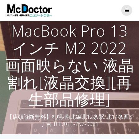
MacBook Pro 13
インチ M2 2022
画面映らない 液晶
割れ[液晶交換][再
生部品修理]
【店頭診断無料】札幌/南北線北12条駅/北14条西3
丁目 TEL/011-757-0001