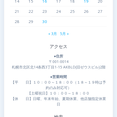
14
15
16
17
18
19
20
21
22
23
24
25
26
27
28
29
30
« 3月
5月 »
アクセス
●住所
〒001-0014
札幌市北区北14条西3丁目1-15 AKBLD(旧ゼウスビル)2階
●営業時間
【平 日】１０：００～１８：００（１８～１９時は予
約のみ対応可）
【土曜祝日】１０：００～１８：００
【休 日】日曜、年末年始、夏期休業、他店舗指定休業
日
検索