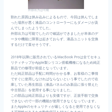
外部出力は可能
割れた原因は挟み込みによるもので、今回は挟んでしま
った場所が悪く液晶のコントローラーにもダメージが及
んでしまったようでした。
外部出力は可能でしたので確認ができましたが本体のデ
ータや機能に障害は起きておらず、液晶ユニットを交換
するだけで直せそうです。
2018年以降に販売されているMacBook Proは全てセキュ
リティチップかApple製シリコン搭載機種になるため純正
新品での修理が前提となっています。
ただ純正部品は手配に時間がかかる事、お客様のご事情
ですぐに使用しなければならないという事でしたので在
庫していた再生部品（液晶パネルのみ新品に張り替えた
中古部品）を使用する事になりました。
この部品は純正部品よりも安価ですが、正規手順で交換
できないので一部の機能が使用できなくなっています。
またAppleのセキュリティが厳しくなると使用できなくな
る可能性があるため動作保証も付けられません。