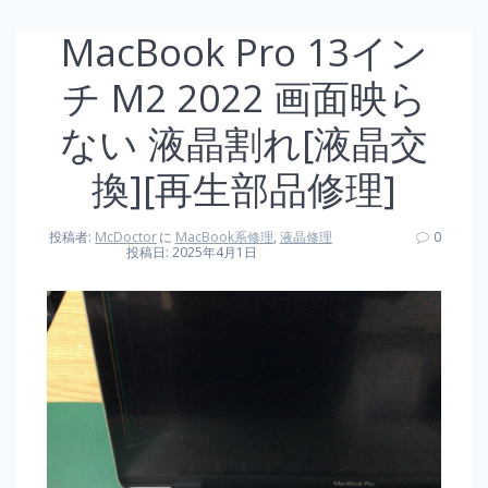
MacBook Pro 13イン
チ M2 2022 画面映ら
ない 液晶割れ[液晶交
換][再生部品修理]
投稿者:
McDoctor
に
MacBook系修理
,
液晶修理
0
投稿日: 2025年4月1日