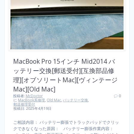
MacBook Pro 15インチ Mid2014 バ
ッテリー交換[郵送受付][互換部品修
理][オブソリートMac][ヴィンテージ
Mac][Old Mac]
投稿者:
McDoctor
0
に
MacBook系修理
,
Old Mac
,
バッテリー交換
,
郵送修理受付
投稿日: 2025年4月19日
ご相談内容： バッテリー膨張でトラックパッドでクリッ
クできなくなった原因： バッテリー膨張作業内容：