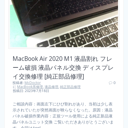
MacBook Air 2020 M1 液晶割れ フレ
ーム破損 液晶パネル交換 ディスプレ
イ交換修理 [純正部品修理]
投稿者:
McDoctor
0
に
MacBook系修理
,
液晶修理
,
純正部品修理
投稿日: 2023年7月18日
ご相談内容：画面左下にひび割れがあり、当初は少し表
示されていたが突然画面が映らなくなった。原因：液晶
パネル破損作業内容：正規ツール使用による純正新品液
晶パネルユニット交換 ご覧いただきありがとうございま
す。今回はAppl…