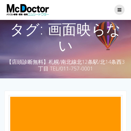
タグ:
画面映らな
い
【店頭診断無料】札幌/南北線北12条駅/北14条西3
丁目 TEL/011-757-0001