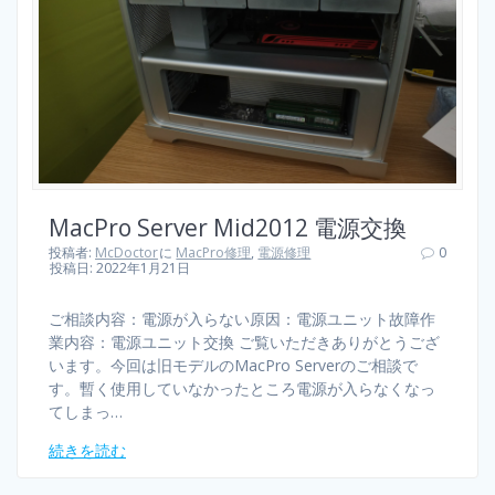
MacPro Server Mid2012 電源交換
投稿者:
McDoctor
に
MacPro修理
,
電源修理
0
投稿日: 2022年1月21日
ご相談内容：電源が入らない原因：電源ユニット故障作
業内容：電源ユニット交換 ご覧いただきありがとうござ
います。今回は旧モデルのMacPro Serverのご相談で
す。暫く使用していなかったところ電源が入らなくなっ
てしまっ…
続きを読む