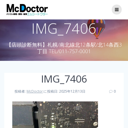
IMG_7406
【店頭診断無料】札幌/南北線北12条駅/北14条西3
丁目 TEL/011-757-0001
IMG_7406
投稿者:
McDoctor
に
投稿日: 2025年12月13日
0