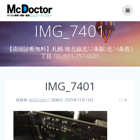
IMG_7401
【店頭診断無料】札幌/南北線北12条駅/北14条西3
丁目 TEL/011-757-0001
IMG_7401
投稿者:
McDoctor
に
投稿日: 2025年12月13日
0