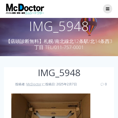
IMG_5948
【店頭診断無料】札幌/南北線北12条駅/北14条西3
丁目 TEL/011-757-0001
IMG_5948
投稿者:
McDoctor
に
投稿日: 2025年2月7日
0