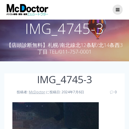
IMG_4745-3
【店頭診断無料】札幌/南北線北12条駅/北14条西3
丁目 TEL/011-757-0001
IMG_4745-3
投稿者:
McDoctor
に
投稿日: 2024年7月6日
0