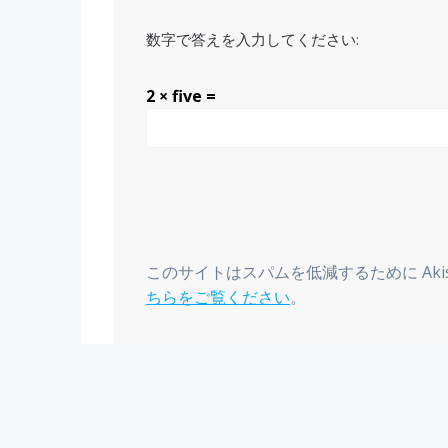
数字で答えを入力してください:
2 × five =
このサイトはスパムを低減するために Aki
ちらをご覧ください
。