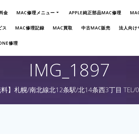
料金
MAC修理メニュー
APPLE純正部品MAC修理
MA
ビス
MAC修理記録
MAC買取
中古MAC販売
法人向け
HONE修理
IMG_1897
】札幌/南北線北12条駅/北14条西3丁目 TEL/011-