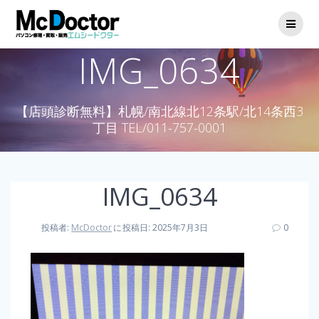
IMG_0634
【店頭診断無料】札幌/南北線北12条駅/北14条西3
丁目 TEL/011-757-0001
IMG_0634
投稿者:
McDoctor
に
投稿日: 2025年7月3日
0