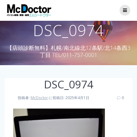
DSC_0974
【店頭診断無料】札幌/南北線北12条駅/北14条西3
丁目 TEL/011-757-0001
DSC_0974
投稿者:
McDoctor
に
投稿日: 2025年4月1日
0