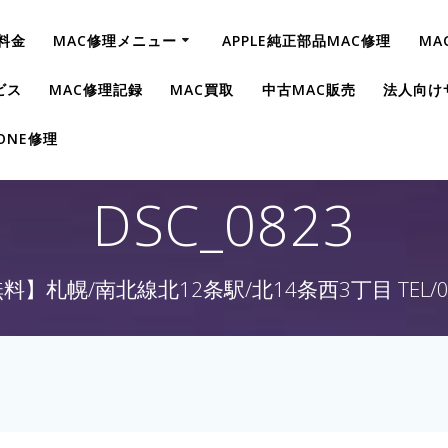
料金
MAC修理メニュー
APPLE純正部品MAC修理
MA
ビス
MAC修理記録
MAC買取
中古MAC販売
法人向け
HONE修理
DSC_0823
】札幌/南北線北12条駅/北14条西3丁目 TEL/011-