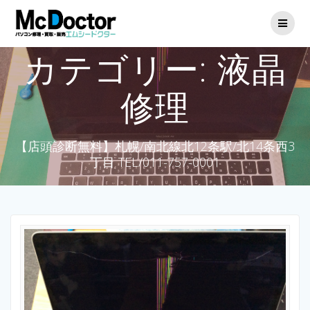
カテゴリー:
液晶
修理
【店頭診断無料】札幌/南北線北12条駅/北14条西3
丁目 TEL/011-757-0001