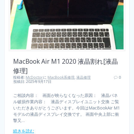
MacBook Air M1 2020 液晶割れ[液晶
修理]
投稿者:
McDoctor
に
MacBook系修理
,
液晶修理
0
投稿日: 2025年9月17日
ご相談内容： 画面が映らなくなった原因： 液晶パネ
ル破損作業内容： 液晶ディスプレイユニット交換 ご覧
いただきありがとうございます。今回はMacBookAir M1
モデルの液晶ディスプレイ交換です。 画面中央上部に衝
撃又…
続きを読む