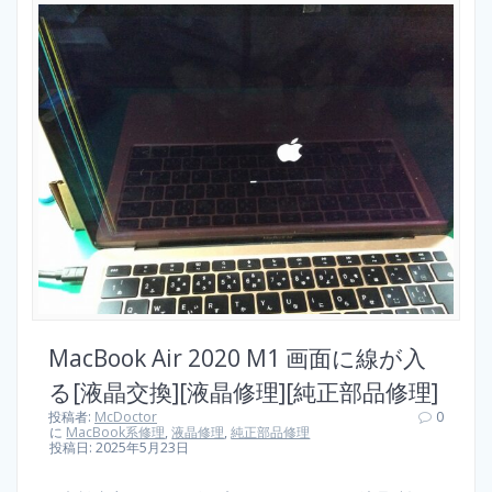
MacBook Air 2020 M1 画面に線が入
る[液晶交換][液晶修理][純正部品修理]
投稿者:
McDoctor
0
に
MacBook系修理
,
液晶修理
,
純正部品修理
投稿日: 2025年5月23日