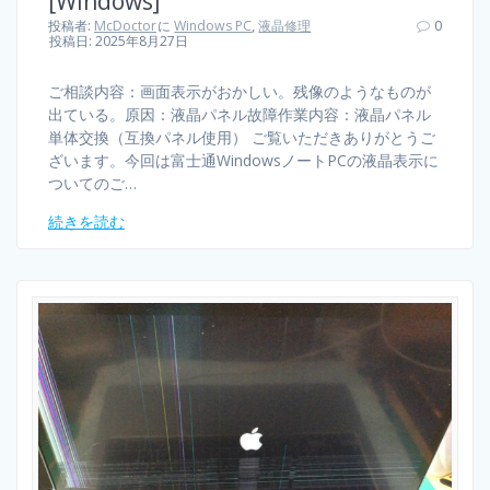
[Windows]
投稿者:
McDoctor
に
Windows PC
,
液晶修理
0
投稿日: 2025年8月27日
ご相談内容：画面表示がおかしい。残像のようなものが
出ている。原因：液晶パネル故障作業内容：液晶パネル
単体交換（互換パネル使用） ご覧いただきありがとうご
ざいます。今回は富士通WindowsノートPCの液晶表示に
ついてのご…
続きを読む