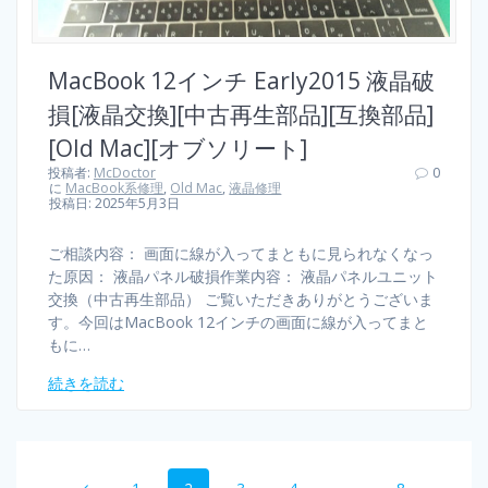
MacBook 12インチ Early2015 液晶破
損[液晶交換][中古再生部品][互換部品]
[Old Mac][オブソリート]
投稿者:
McDoctor
0
に
MacBook系修理
,
Old Mac
,
液晶修理
投稿日: 2025年5月3日
ご相談内容： 画面に線が入ってまともに見られなくなっ
た原因： 液晶パネル破損作業内容： 液晶パネルユニット
交換（中古再生部品） ご覧いただきありがとうございま
す。今回はMacBook 12インチの画面に線が入ってまと
もに…
続きを読む