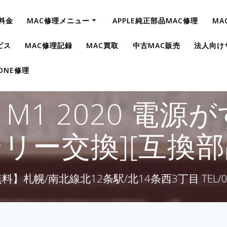
料金
MAC修理メニュー
APPLE純正部品MAC修理
MA
ビス
MAC修理記録
MAC買取
中古MAC販売
法人向け
HONE修理
Air M1 2020 
テリー交換][互換部
】札幌/南北線北12条駅/北14条西3丁目 TEL/011-