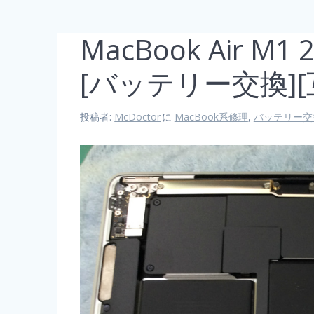
MacBook Air 
[バッテリー交換]
投稿者:
McDoctor
に
MacBook系修理
,
バッテリー交