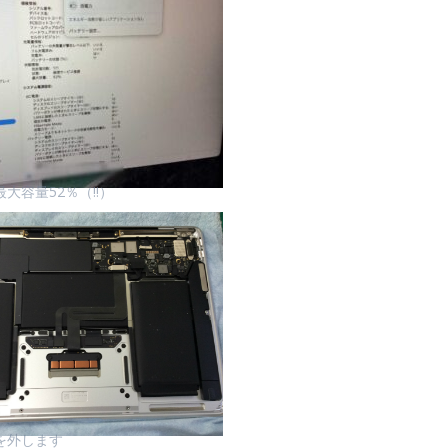
大容量52％（!!）
を外します