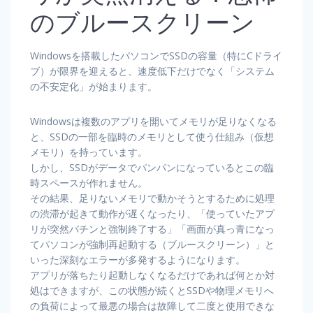
のブルースクリーン
Windowsを搭載したパソコンでSSDの容量（特にCドライ
ブ）が限界を迎えると、速度低下だけでなく「システム
の不安定化」が始まります。
Windowsは複数のアプリを開いてメモリが足りなくなる
と、SSDの一部を臨時のメモリとして使う仕組み（仮想
メモリ）を持っています。
しかし、SSDがデータでパンパンになっているとこの臨
時スペースが作れません。
その結果、足りないメモリで動かそうとするために処理
の渋滞が起きて動作が遅くなったり、「使っていたアプ
リが突然バチンと強制終了する」「画面が真っ青になっ
てパソコンが強制再起動する（ブルースクリーン）」と
いった深刻なエラーが多発するようになります。
アプリが落ちたり起動しなくなるだけであれば何とか対
処はできますが、この状態が続くとSSDや物理メモリへ
の負荷によって最悪の場合は故障して二度と使用できな