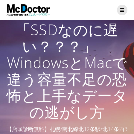
「SSDなのに遅
い？？？」
WindowsとMacで
違う容量不足の恐
怖と上手なデータ
の逃がし方
【店頭診断無料】札幌/南北線北12条駅/北14条西3