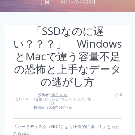
丁目 TEL/011-757-0001
「SSDなのに遅
い？？？」 Windows
とMacで違う容量不足
の恐怖と上手なデータ
の逃がし方
投稿者:
McDoctor
0
に
HDD/SSD交換
,
おしらせ
,
コラム
,
トラブル相
談
投稿日: 2026年6月17日
「ハードディスク（HDD）より圧倒的に速い！」と言わ
れるSSD。