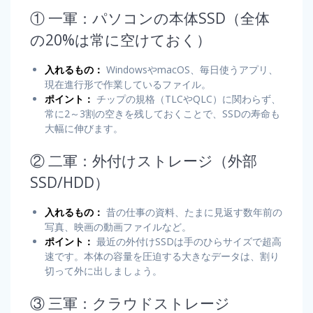
① 一軍：パソコンの本体SSD（全体
の20%は常に空けておく）
入れるもの：
WindowsやmacOS、毎日使うアプリ、
現在進行形で作業しているファイル。
ポイント：
チップの規格（TLCやQLC）に関わらず、
常に2～3割の空きを残しておくことで、SSDの寿命も
大幅に伸びます。
② 二軍：外付けストレージ（外部
SSD/HDD）
入れるもの：
昔の仕事の資料、たまに見返す数年前の
写真、映画の動画ファイルなど。
ポイント：
最近の外付けSSDは手のひらサイズで超高
速です。本体の容量を圧迫する大きなデータは、割り
切って外に出しましょう。
③ 三軍：クラウドストレージ