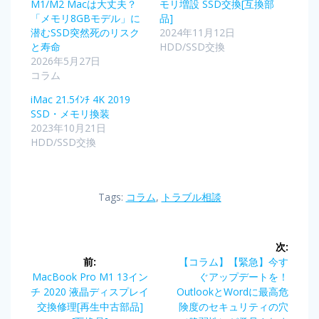
M1/M2 Macは大丈夫？
モリ増設 SSD交換[互換部
「メモリ8GBモデル」に
品]
潜むSSD突然死のリスク
2024年11月12日
と寿命
HDD/SSD交換
2026年5月27日
コラム
iMac 21.5ｲﾝﾁ 4K 2019
SSD・メモリ換装
2023年10月21日
HDD/SSD交換
Tags:
コラム
,
トラブル相談
次:
前:
【コラム】【緊急】今す
MacBook Pro M1 13イン
ぐアップデートを！
チ 2020 液晶ディスプレイ
OutlookとWordに最高危
交換修理[再生中古部品]
険度のセキュリティの穴