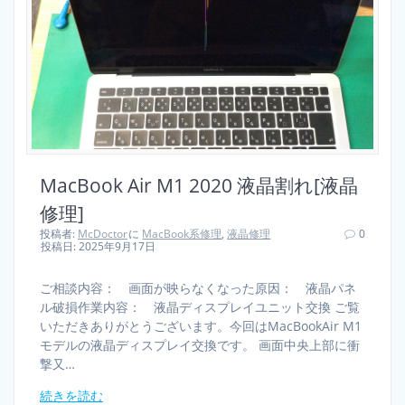
MacBook Air M1 2020 液晶割れ[液晶
修理]
投稿者:
McDoctor
に
MacBook系修理
,
液晶修理
0
投稿日: 2025年9月17日
ご相談内容： 画面が映らなくなった原因： 液晶パネ
ル破損作業内容： 液晶ディスプレイユニット交換 ご覧
いただきありがとうございます。今回はMacBookAir M1
モデルの液晶ディスプレイ交換です。 画面中央上部に衝
撃又…
続きを読む