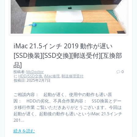
iMac 21.5インチ 2019 動作が遅い
[SSD換装][SSD交換][郵送受付][互換部
品]
投稿者:
McDoctor
0
に
HDD/SSD交換
,
iMac修理
,
郵送修理受付
投稿日: 2025年2月7日
ご相談内容： 起動が遅く、使用中の動作も遅い原
因： HDDの劣化、不具合作業内容： SSD換装とデー
タ移行作業 ご覧いただきありがとうございます。今回は
起動が遅く、起動後の動作も遅いというiMac 21.5インチ
201…
続きを読む