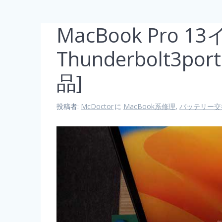
MacBook Pro 13
Thunderbolt3
品]
投稿者:
McDoctor
に
MacBook系修理
,
バッテリー交