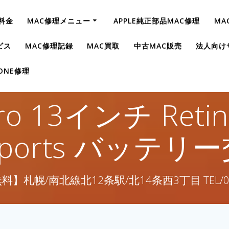
料金
MAC修理メニュー
APPLE純正部品MAC修理
MA
ビス
MAC修理記録
MAC買取
中古MAC販売
法人向け
HONE修理
ro 13インチ Retin
lt3ports バッテ
】札幌/南北線北12条駅/北14条西3丁目 TEL/011-