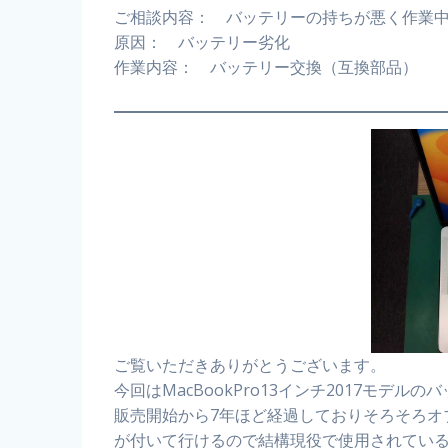
ご相談内容： バッテリーの持ちが悪く作業
原因： バッテリー劣化
作業内容： バッテリー交換（互換部品）
ご覧いただきありがとうございます。
今回はMacBookPro13インチ2017モデル
販売開始から7年ほど経過しておりそろそろオ
が付いて行けるので結構現役で使用されてい