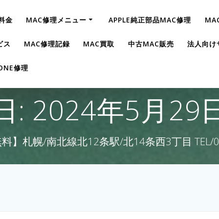
料金
MAC修理メニュー
APPLE純正部品MAC修理
MA
ビス
MAC修理記録
MAC買取
中古MAC販売
法人向け
HONE修理
日:
2024年5月29
】札幌/南北線北12条駅/北14条西3丁目 TEL/011-