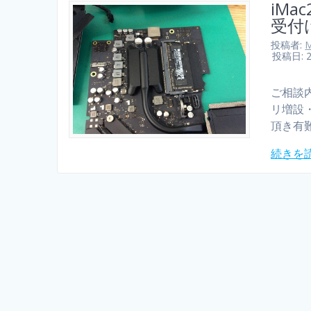
iMa
受付
投稿者:
M
投稿日: 
ご相談内
リ増設
頂き有
続きを