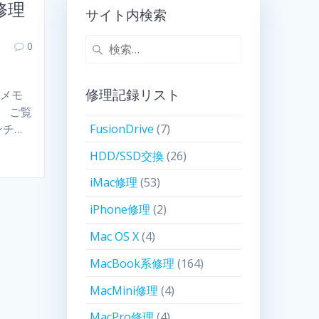
配修理
サイト内検索
0
修理記録リスト
：メモ
。 ご覧
FusionDrive
(7)
ンチ…
HDD/SSD交換
(26)
iMac修理
(53)
iPhone修理
(2)
Mac OS X
(4)
MacBook系修理
(164)
MacMini修理
(4)
MacPro修理
(4)