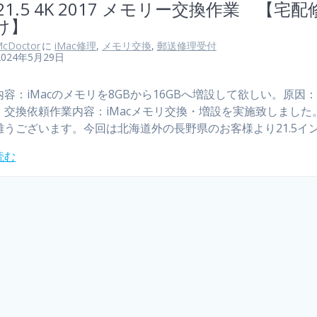
c21.5 4K 2017 メモリー交換作業 【宅
け】
cDoctor
に
iMac修理
,
メモリ交換
,
郵送修理受付
2024年5月29日
容：iMacのメモリを8GBから16GBへ増設して欲しい。原因
・交換依頼作業内容：iMacメモリ交換・増設を実施致しました
難うございます。今回は北海道外の長野県のお客様より21.5イ
読む