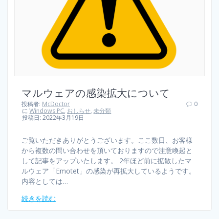
マルウェアの感染拡大について
投稿者:
McDoctor
0
に
Windows PC
,
おしらせ
,
未分類
投稿日: 2022年3月19日
ご覧いただきありがとうございます。ここ数日、お客様
から複数の問い合わせを頂いておりますので注意喚起と
して記事をアップいたします。 2年ほど前に拡散したマ
ルウェア「Emotet」の感染が再拡大しているようです。
内容としては…
続きを読む