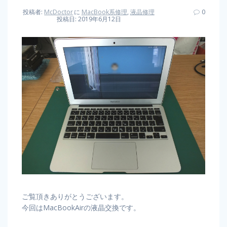
投稿者:
McDoctor
に
MacBook系修理
,
液晶修理
0
投稿日: 2019年6月12日
ご覧頂きありがとうございます。
今回はMacBookAirの液晶交換です。