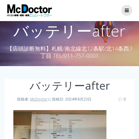
バッテリーafter
【店頭診断無料】札幌/南北線北12条駅/北14条西3
丁目 TEL/011-757-0001
バッテリーafter
投稿者:
McDoctor
に
投稿日: 2024年8月23日
0