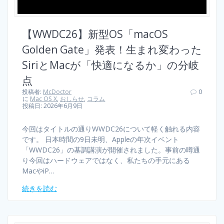
【WWDC26】新型OS「macOS
Golden Gate」発表！生まれ変わった
SiriとMacが「快適になるか」の分岐
点
投稿者:
McDoctor
0
に
Mac OS X
,
おしらせ
,
コラム
投稿日: 2026年6月9日
今回はタイトルの通りWWDC26について軽く触れる内容
です。 日本時間の9日未明、Appleの年次イベント
「WWDC26」の基調講演が開催されました。事前の噂通
り今回はハードウェアではなく、私たちの手元にある
MacやiP…
続きを読む