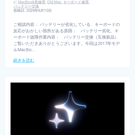
に
MacBook系修理
,
Old Mac
,
キーボード修理
,
バッテリー交換
投稿日: 2026年6月10日
ご相談内容： バッテリーが劣化している、キーボードの
反応がおかしい箇所がある原因： バッテリー劣化、キ
ーボード故障作業内容： バッテリー交換（互換新品）
ご覧いただきありがとうございます。今回は2017年モデ
ルMacBo…
続きを読む