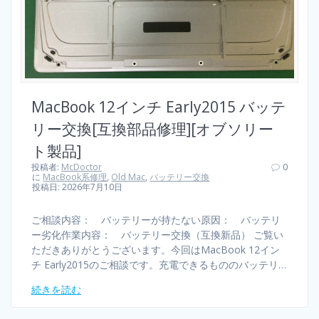
MacBook 12インチ Early2015 バッテ
リー交換[互換部品修理][オブソリー
ト製品]
投稿者:
McDoctor
0
に
MacBook系修理
,
Old Mac
,
バッテリー交換
投稿日: 2026年7月10日
ご相談内容： バッテリーが持たない原因： バッテリ
ー劣化作業内容： バッテリー交換（互換新品） ご覧い
ただきありがとうございます。今回はMacBook 12イン
チ Early2015のご相談です。充電できるもののバッテリ…
続きを読む