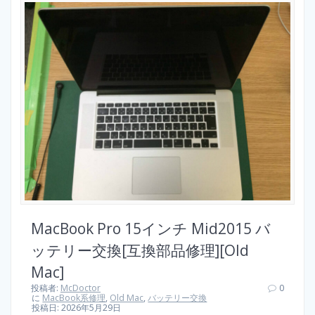
MacBook Pro 15インチ Mid2015 バ
ッテリー交換[互換部品修理][Old
Mac]
投稿者:
McDoctor
0
に
MacBook系修理
,
Old Mac
,
バッテリー交換
投稿日: 2026年5月29日