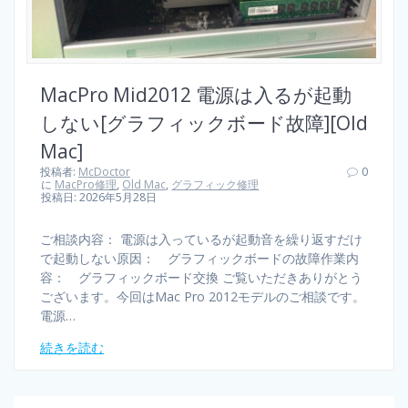
MacPro Mid2012 電源は入るが起動
しない[グラフィックボード故障][Old
Mac]
投稿者:
McDoctor
0
に
MacPro修理
,
Old Mac
,
グラフィック修理
投稿日: 2026年5月28日
ご相談内容： 電源は入っているが起動音を繰り返すだけ
で起動しない原因： グラフィックボードの故障作業内
容： グラフィックボード交換 ご覧いただきありがとう
ございます。今回はMac Pro 2012モデルのご相談です。
電源…
続きを読む