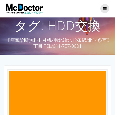
タグ:
HDD交換
【店頭診断無料】札幌/南北線北12条駅/北14条西3
丁目 TEL/011-757-0001