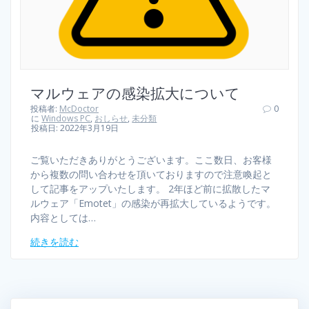
マルウェアの感染拡大について
投稿者:
McDoctor
0
に
Windows PC
,
おしらせ
,
未分類
投稿日: 2022年3月19日
ご覧いただきありがとうございます。ここ数日、お客様
から複数の問い合わせを頂いておりますので注意喚起と
して記事をアップいたします。 2年ほど前に拡散したマ
ルウェア「Emotet」の感染が再拡大しているようです。
内容としては…
続きを読む