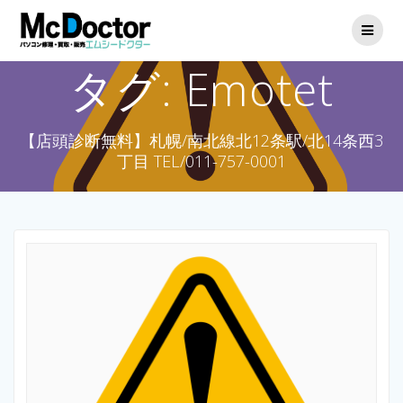
タグ:
Emotet
【店頭診断無料】札幌/南北線北12条駅/北14条西3
丁目 TEL/011-757-0001