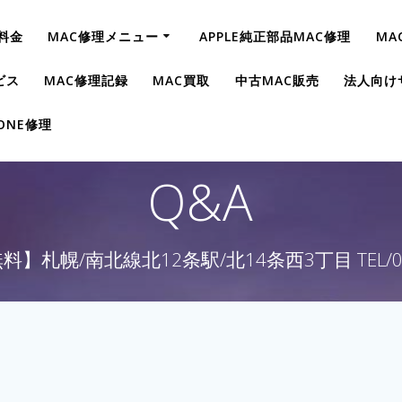
料金
MAC修理メニュー
APPLE純正部品MAC修理
MA
ビス
MAC修理記録
MAC買取
中古MAC販売
法人向け
HONE修理
Q&A
】札幌/南北線北12条駅/北14条西3丁目 TEL/011-