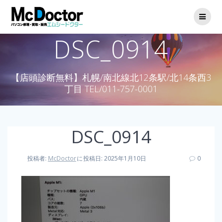
DSC_0914
【店頭診断無料】札幌/南北線北12条駅/北14条西3
丁目 TEL/011-757-0001
DSC_0914
投稿者:
McDoctor
に
投稿日: 2025年1月10日
0