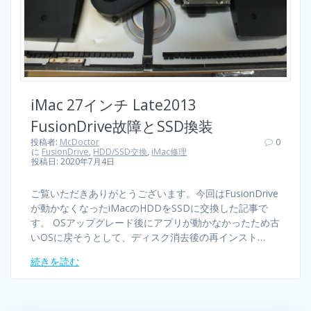
iMac 27インチ Late2013
FusionDrive故障とSSD換装
投稿者:
McDoctor
0
に
FusionDrive
,
HDD/SSD交換
,
iMac修理
投稿日: 2020年7月4日
ご覧いただきありがとうございます。今回はFusionDrive
が動かなくなったiMacのHDDをSSDに交換した記事で
す。 OSアップグレード後にアプリが動かなかったため古
いOSに戻そうとして、ディスク消去後の再インスト…
続きを読む