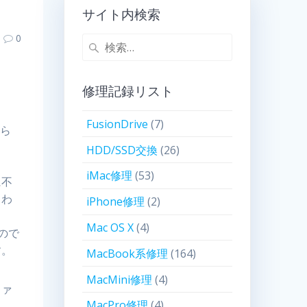
サイト内検索
0
修理記録リスト
FusionDrive
(7)
すら
HDD/SSD交換
(26)
iMac修理
(53)
に不
くわ
iPhone修理
(2)
Mac OS X
(4)
ので
す。
MacBook系修理
(164)
MacMini修理
(4)
ファ
MacPro修理
(4)