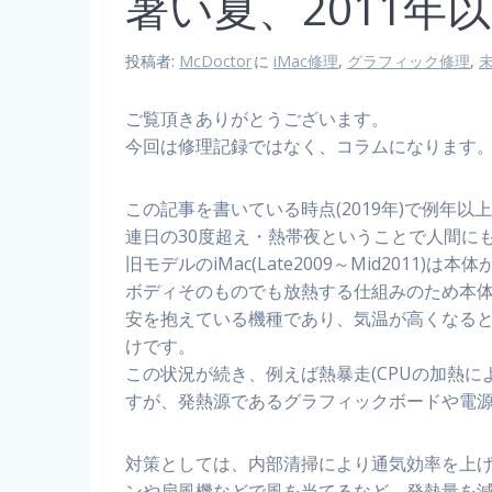
暑い夏、2011年
投稿者:
McDoctor
に
iMac修理
,
グラフィック修理
,
ご覧頂きありがとうございます。
今回は修理記録ではなく、コラムになります
この記事を書いている時点(2019年)で例年
連日の30度超え・熱帯夜ということで人間に
旧モデルのiMac(Late2009～Mid2011
ボディそのものでも放熱する仕組みのため本
安を抱えている機種であり、気温が高くなる
けです。
この状況が続き、例えば熱暴走(CPUの加熱
すが、発熱源であるグラフィックボードや電
対策としては、内部清掃により通気効率を上げ
ンや扇風機などで風を当てるなど、発熱量を