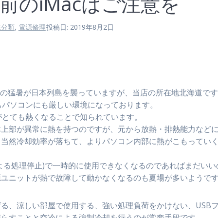
以前のiMacはご注意を
未分類
,
電源修理
投稿日: 2019年8月2日
。
以上の猛暑が日本列島を襲っていますが、当店の所在地北海道で
もパソコンにも厳しい環境になっております。
)は本体がとても熱くなることで知られています。
体上部が異常に熱を持つのですが、元から放熱・排熱能力など
と当然冷却効率が落ちて、よりパソコン内部に熱がこもってい
による処理停止)で一時的に使用できなくなるのであればまだいい
源ユニットが熱で故障して動かなくなるのも夏場が多いようで
る、涼しい部屋で使用する、強い処理負荷をかけない、USB
減らすことと空冷による強制冷却を行うのが常套手段です。