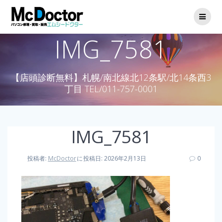
IMG_7581
【店頭診断無料】札幌/南北線北12条駅/北14条西3
丁目 TEL/011-757-0001
IMG_7581
投稿者:
McDoctor
に
投稿日: 2026年2月13日
0