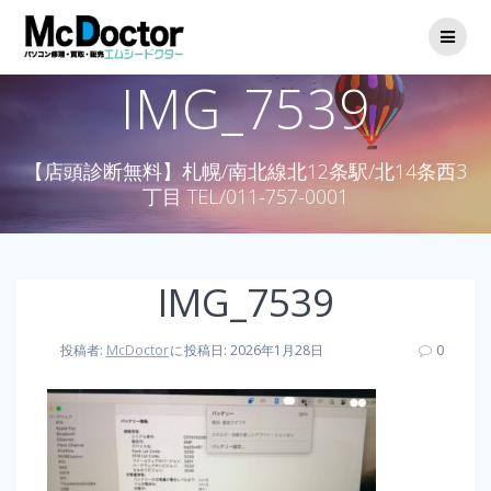
IMG_7539
【店頭診断無料】札幌/南北線北12条駅/北14条西3
丁目 TEL/011-757-0001
IMG_7539
投稿者:
McDoctor
に
投稿日: 2026年1月28日
0