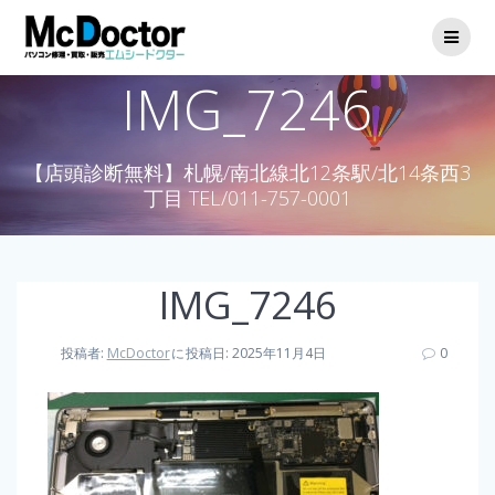
IMG_7246
【店頭診断無料】札幌/南北線北12条駅/北14条西3
丁目 TEL/011-757-0001
IMG_7246
投稿者:
McDoctor
に
投稿日: 2025年11月4日
0