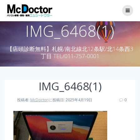
IMG_6468(1)
【店頭診断無料】札幌/南北線北12条駅/北14条西3
丁目 TEL/011-757-0001
IMG_6468(1)
投稿者:
McDoctor
に
投稿日: 2025年4月19日
0