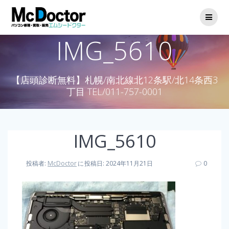
IMG_5610
【店頭診断無料】札幌/南北線北12条駅/北14条西3
丁目 TEL/011-757-0001
IMG_5610
投稿者:
McDoctor
に
投稿日: 2024年11月21日
0