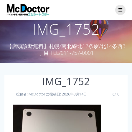
IMG_1752
【店頭診断無料】札幌/南北線北12条駅/北14条西3
丁目 TEL/011-757-0001
IMG_1752
投稿者:
McDoctor
に
投稿日: 2026年3月14日
0